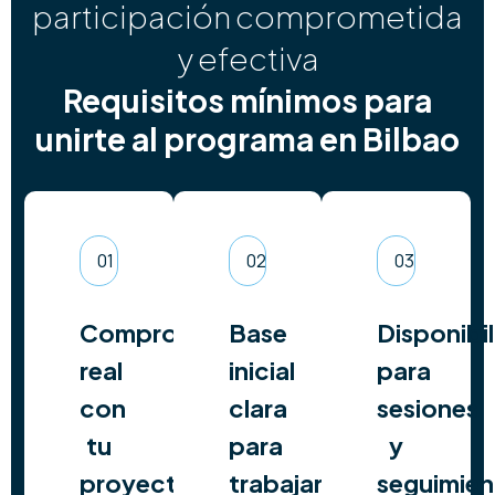
participación comprometida
y efectiva
Requisitos mínimos para
unirte al programa en Bilbao
01
02
03
Compromiso
Base
Disponibi
real
inicial
para
con
clara
sesiones
tu
para
y
proyecto
trabajar
seguimie