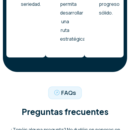
seriedad.
permita
progreso
desarrollar
sólido.
una
ruta
estratégica.
FAQs
Preguntas frecuentes
¿Tenéis alguna pregunta? No dudéis en poneros en