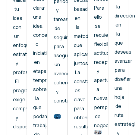
validar
decisiones
periódicas
la
clara:
Para
tu
basadas
y
dirección
una
ello
idea
en
tareas
en
idea,
se
con
la
de
la
concepto
requiere
un
metodología
seguimiento
que
o
flexibilidad,
enfoque
que
para
deseas
iniciativa
actitud
estratégico
aplicaremos
asegurar
avanzar
en
receptiva
y
juntos.
un
para
etapa
y
profesional.
La
avance
diseñar
temprana
apertura
El
constancia
coherente
una
sobre
a
programa
es
y
hoja
la
nuevas
exige
clave
constante.
de
que
perspectivas
compromiso
para
ruta
podamos
de
y
obtener
estratég
trabajar
negocio.
disposición
resultados
y
de