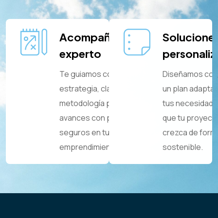
Acompañamiento
Solucione
experto
personali
Te guiamos con
Diseñamos con
estrategia, claridad y
un plan adapta
metodología para que
tus necesidade
avances con pasos
que tu proyect
seguros en tu
crezca de form
emprendimiento.
sostenible.