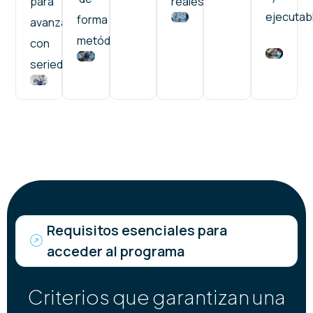
para
reales.
ejecutab
forma
avanzar
metódica.
con
seriedad.
Requisitos esenciales para
acceder al programa
Criterios que garantizan una