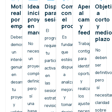
Motivación
Idea
Disponibilidad
Compromiso
Apertura
Objet
real
inicial
para
con
al
a
por
proyecto
sesiones
el
cambio
corto
emprender
en
proceso
y
y
El
marcha
feedback
medio
Debes
Es
programa
plazo
No
Trabajaremos
demostrar
fundamental
requiere
No
necesitas
contigo
un
que
tu
deben
un
para
interés
estés
participación
ser
proyecto
identificar
genuino
dispuesto
activa
definitivo
completamente
oportunidades
en
a
en
pero
definido,
y
desarrollar
analizar,
las
sí
pero
realizar
tu
mejorar
sesiones
necesit
sí
los
proyecto
y
estratégicas,
claridad
una
ajustes
y
tomar
revisiones
sobre
base
necesarios.