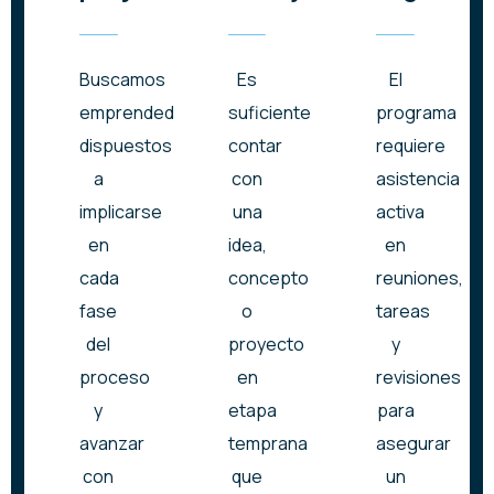
Buscamos
Es
El
emprendedores
suficiente
programa
dispuestos
contar
requiere
a
con
asistencia
implicarse
una
activa
en
idea,
en
cada
concepto
reuniones,
fase
o
tareas
del
proyecto
y
proceso
en
revisiones
y
etapa
para
avanzar
temprana
asegurar
con
que
un